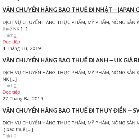
VẬN CHUYỂN HÀNG BAO THUẾ ĐI NHẬT – JAPAN G
DỊCH VỤ CHUYỂN HÀNG THỰC PHẨM, MỸ PHẨM, NÔNG SẢN KHÔ
thuế NK
[…]
Thích
0
Đọc tiếp
4 Tháng Tư, 2019
VẬN CHUYỂN HÀNG BAO THUẾ ĐI ANH – UK GIÁ R
DỊCH VỤ CHUYỂN HÀNG THỰC PHẨM, MỸ PHẨM, NÔNG SẢN KHÔ
NK
[…]
Thích
0
Đọc tiếp
27 Tháng Ba, 2019
VẬN CHUYỂN HÀNG BAO THUẾ ĐI THỤY ĐIỂN – S
DỊCH VỤ CHUYỂN HÀNG THỰC PHẨM, MỸ PHẨM, NÔNG SẢN KH
( bao thuế
[…]
Thích
0