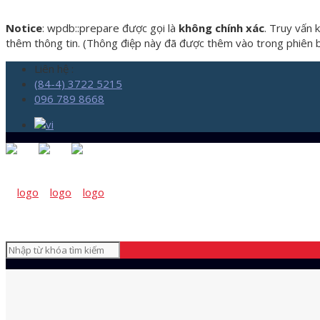
Notice
: wpdb::prepare được gọi là
không chính xác
. Truy vấn 
thêm thông tin. (Thông điệp này đã được thêm vào trong phiên bả
Liên hệ :
(84-4) 3722 5215
096 789 8668