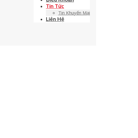
Tin Tức
Tin Khuyến Mại
Liên Hệ