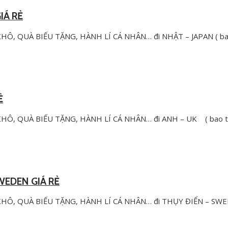
IÁ RẺ
, QUÀ BIẾU TẶNG, HÀNH LÍ CÁ NHÂN… đi NHẬT – JAPAN ( b
Ẻ
, QUÀ BIẾU TẶNG, HÀNH LÍ CÁ NHÂN… đi ANH – UK ( bao t
WEDEN GIÁ RẺ
Ô, QUÀ BIẾU TẶNG, HÀNH LÍ CÁ NHÂN… đi THỤY ĐIỂN – SW