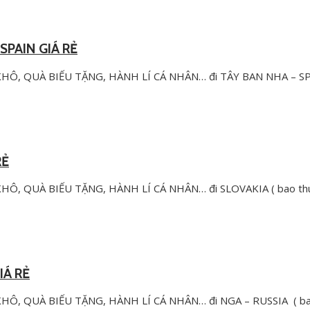
PAIN GIÁ RẺ
Ô, QUÀ BIẾU TẶNG, HÀNH LÍ CÁ NHÂN… đi TÂY BAN NHA – S
RẺ
, QUÀ BIẾU TẶNG, HÀNH LÍ CÁ NHÂN… đi SLOVAKIA ( bao th
IÁ RẺ
, QUÀ BIẾU TẶNG, HÀNH LÍ CÁ NHÂN… đi NGA – RUSSIA ( b