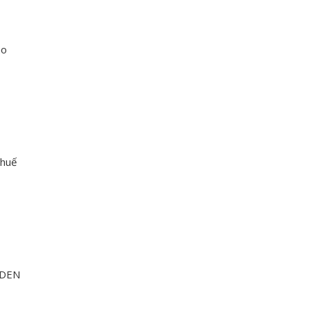
ao
huế
EDEN