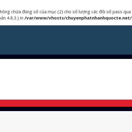
không chứa đúng số của mục (2) cho số lượng các đối số pass qua 
n 4.8.3.) in
/var/www/vhosts/chuyenphatnhanhquocte.net/h