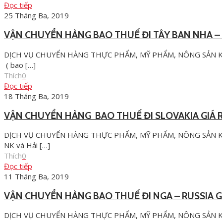
Đọc tiếp
25 Tháng Ba, 2019
VẬN CHUYỂN HÀNG BAO THUẾ ĐI TÂY BAN NHA – S
DỊCH VỤ CHUYỂN HÀNG THỰC PHẨM, MỸ PHẨM, NÔNG SẢN KH
( bao
[…]
Thích
0
Đọc tiếp
18 Tháng Ba, 2019
VẬN CHUYỂN HÀNG BAO THUẾ ĐI SLOVAKIA GIÁ 
DỊCH VỤ CHUYỂN HÀNG THỰC PHẨM, MỸ PHẨM, NÔNG SẢN KHÔ
NK và Hải
[…]
Thích
0
Đọc tiếp
11 Tháng Ba, 2019
VẬN CHUYỂN HÀNG BAO THUẾ ĐI NGA – RUSSIA G
DỊCH VỤ CHUYỂN HÀNG THỰC PHẨM, MỸ PHẨM, NÔNG SẢN KHÔ