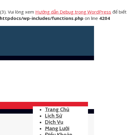
(3). Vui lòng xem
Hướng dẫn Debug trong WordPress
để biết
ttpdocs/wp-includes/functions.php
on line
4204
Trang Chủ
Lịch Sử
Dịch Vụ
Mạng Lưới
Điều Khoản