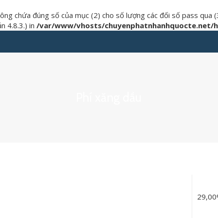
hông chứa đúng số của mục (2) cho số lượng các đối số pass qua (
 4.8.3.) in
/var/www/vhosts/chuyenphatnhanhquocte.net/ht
Phí xăng dầu
29,0