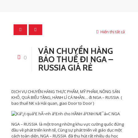
Hiển thị tất cả
VẬN CHUYỂN HÀNG
0
BAO THUẾ ĐI NGA –
RUSSIA GIÁ RẺ
DỊCH VỤ CHUYỂN HÀNG THỰC PHẨM, MỸ PHẨM, NÔNG SẢN
KHÔ, QUÀ BIẾU TẶNG, HÀNH LÍ CÁ NHÂN… đi NGA – RUSSIA (
bao thuế NK và Hải quan, giao Door to Door )
NGA – RUSSIA là một trong những khu vực cường quốc đứng
đầu về phát triển kinh tế, Cùng sự phát triển về giáo dục một
cách toàn diện, NGA – RUSSIA đã thu hút rất nhiều du học