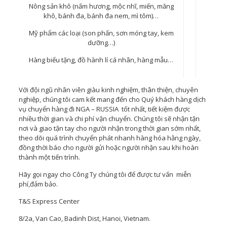
Nông sản khô (nấm hương, mộc nhĩ, miến, măng
khô, bánh đa, bánh đa nem, mì tôm)…
Mỹ phẩm các loại (son phấn, sơn móng tay, kem
dưỡng…)
Hàng biếu tặng, đồ hành lí cá nhân, hàng mẫu…
Với đội ngũ nhân viên giàu kinh nghiệm, thân thiện, chuyên
nghiệp, chúng tôi cam kết mang đến cho Quý khách hàng dịch
vụ chuyển hàng đi NGA – RUSSIA tốt nhất, tiết kiệm được
nhiều thời gian và chi phí vận chuyển. Chúng tôi sẽ nhận tận
nơi và giao tận tay cho người nhận trong thời gian sớm nhất,
theo dõi quá trình chuyển phát nhanh hàng hóa hằng ngày,
đồng thời báo cho người gửi hoặc người nhận sau khi hoàn
thành một tiến trình.
Hãy gọi ngay cho Công Ty chúng tôi để được tư vấn miễn
phí,đảm bảo.
T&S Express Center
8/2a, Van Cao, Badinh Dist, Hanoi, Vietnam.