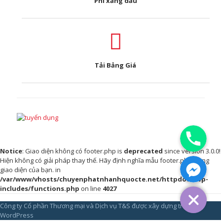
Phí xăng dầu
Tải Bảng Giá
Phone
Notice
: Giao diện không có footer.php is
deprecated
since version 3.0.0!
Facebook Messenger
Hiện không có giải pháp thay thế. Hãy định nghĩa mẫu footer.php trong
giao diện của bạn. in
/var/www/vhosts/chuyenphatnhanhquocte.net/httpdocs/wp-
includes/functions.php
on line
4027
Công ty Cổ phần Thương mại và Dịch vụ T&S được xây dựng trên
WordPress