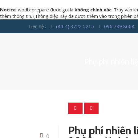
Notice
: wpdb::prepare được gọi là
không chính xác
. Truy vấn k
thêm thông tin. (Thông điệp này đã được thêm vào trong phiên bản
Liên hệ :
(84-4) 3722 5215
096 789 8668
Phụ phí nhiên li
Phụ phí nhiên l
0