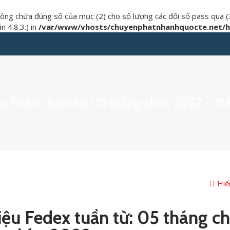
hông chứa đúng số của mục (2) cho số lượng các đối số pass qua (
 4.8.3.) in
/var/www/vhosts/chuyenphatnhanhquocte.net/ht
ệu Fedex tuần từ: 05 tháng chín, 2022 – 11
Hiể
iệu Fedex tuần từ: 05 tháng ch