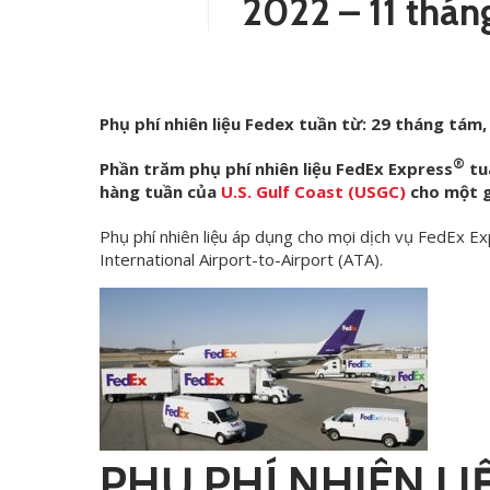
2022 – 11 thán
Phụ phí nhiên liệu Fedex tuần từ: 29 tháng tám,
®
Phần trăm phụ phí nhiên liệu FedEx Express
tu
hàng tuần của
U.S. Gulf Coast (USGC)
cho một ga
Phụ phí nhiên liệu áp dụng cho mọi dịch vụ FedEx E
International Airport-to-Airport (ATA).
PHỤ PHÍ NHIÊN LI