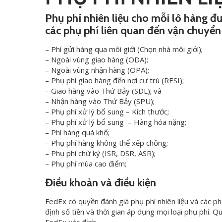
Phụ phí nhiên liệu cho mỗi lô hàng đ
các phụ phí liên quan đến vận chuyển
– Phí gửi hàng qua môi giới (Chọn nhà môi giới);
– Ngoài vùng giao hàng (ODA);
– Ngoài vùng nhận hàng (OPA);
– Phụ phí giao hàng đến nơi cư trú (RESI);
– Giao hàng vào Thứ Bảy (SDL); và
– Nhận hàng vào Thứ Bảy (SPU);
– Phụ phí xử lý bổ sung – Kích thước;
– Phụ phí xử lý bổ sung – Hàng hóa nặng;
– Phí hàng quá khổ;
– Phụ phí hàng không thể xếp chồng;
– Phụ phí chữ ký (ISR, DSR, ASR);
– Phụ phí mùa cao điểm;
Điều khoản và điều kiện
FedEx có quyền đánh giá phụ phí nhiên liệu và các p
định số tiền và thời gian áp dụng mọi loại phụ phí. 