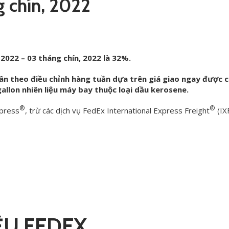
g chín, 2022
 2022 – 03 tháng chín, 2022 là 32%.
ân theo điều chỉnh hàng tuần dựa trên giá giao ngay được 
llon nhiên liệu máy bay thuộc loại dầu kerosene.
®
®
xpress
, trừ các dịch vụ FedEx International Express Freight
(IX
ỆU FEDEX