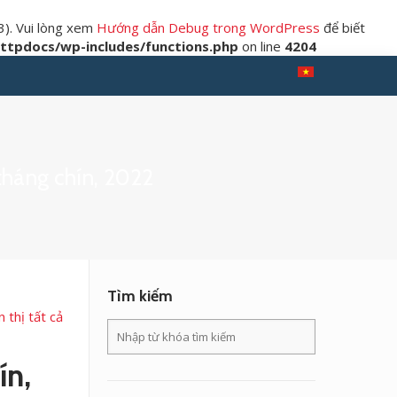
3). Vui lòng xem
Hướng dẫn Debug trong WordPress
để biết
tpdocs/wp-includes/functions.php
on line
4204
 tháng chín, 2022
Tìm kiếm
n thị tất cả
ín,