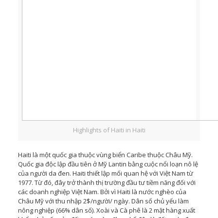
Highlights of Haiti in Haiti
Haiti là một quốc gia thuộc vùng biển Caribe thuộc Châu Mỹ.
Quốc gia độc lập đầu tiên ở Mỹ Lantin bằng cuộc nổi loạn nô lệ
của người da đen. Haiti thiết lập mối quan hệ với Việt Nam từ
1977. Từ đó, đây trở thành thị trường đầu tư tiềm năng đối với
các doanh nghiệp Việt Nam. Bởi vì Haiti là nước nghèo của
Châu Mỹ với thu nhập 2$/người/ ngày. Dân số chủ yếu làm
nông nghiệp (66% dân số). Xoài và Cà phê là 2 mặt hàng xuất