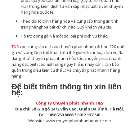
phức tạp yêu cầu làm nhiều loại giấy tờ liên quan như
hun trung, kiểm dịch, tư vấn cập nhật luật lệ vận chuyển
hàng hóa quốc tế.
Theo dõi lộ trình hàng hóa và cung cấp thông tin tình
trạng hànghóa bất cứ khi nào Quý khách yêu cầu.
Hỗ trợ đóng gói và một số loại phí dịch vụ khác.
T&S
còn cung cấp dịch vụ chuyển phát nhanh đi hơn 220 quốc
gia và vùng lãnh thổ khác trên thế giới với các loại dịch vụ đa
dạng như: chuyển phát nhanh hỏa tốc, chuyển phát nhanh
hàng đặc biệt (các mặt hàng nguy hiểm, nhạy cảm, cần bảo
quản trong điều kiện cụ thể…) và chuyển phát nhanh hàng
nặng.
Để biết thêm thông tin xin liên
hệ:
Công ty Chuyển phát nhanh T&S
Địa chỉ: Số 6, ngõ 2a/2 Văn Cao, Quận Ba Đình, Hà Nội.
Tel : 096 789 8668 * 0912 117 541
Website: www.chuyenphatnhanhquocte.net