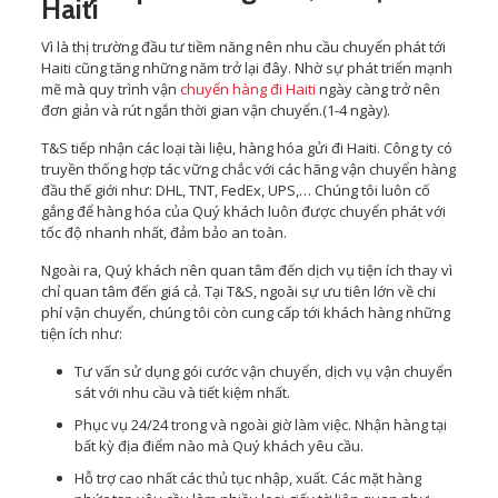
Haiti
Vì là thị trường đầu tư tiềm năng nên nhu cầu chuyển phát tới
Haiti cũng tăng những năm trở lại đây. Nhờ sự phát triển mạnh
mẽ mà quy trình vận
chuyển hàng đi Haiti
ngày càng trở nên
đơn giản và rút ngắn thời gian vận chuyển.(1-4 ngày).
T&S tiếp nhận các loại tài liệu, hàng hóa gửi đi Haiti. Công ty có
truyền thống hợp tác vững chắc với các hãng vận chuyển hàng
đầu thế giới như: DHL, TNT, FedEx, UPS,… Chúng tôi luôn cố
gắng để hàng hóa của Quý khách luôn được chuyển phát với
tốc độ nhanh nhất, đảm bảo an toàn.
Ngoài ra, Quý khách nên quan tâm đến dịch vụ tiện ích thay vì
chỉ quan tâm đến giá cả. Tại T&S, ngoài sự ưu tiên lớn về chi
phí vận chuyển, chúng tôi còn cung cấp tới khách hàng những
tiện ích như:
Tư vấn sử dụng gói cước vận chuyển, dịch vụ vận chuyển
sát với nhu cầu và tiết kiệm nhất.
Phục vụ 24/24 trong và ngoài giờ làm việc. Nhận hàng tại
bất kỳ địa điểm nào mà Quý khách yêu cầu.
Hỗ trợ cao nhất các thủ tục nhập, xuất. Các mặt hàng