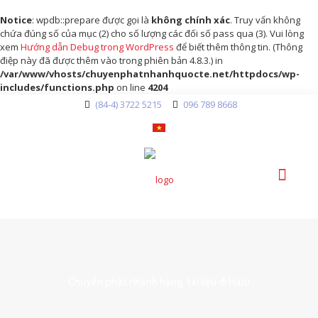
Notice
: wpdb::prepare được gọi là
không chính xác
. Truy vấn không
chứa đúng số của mục (2) cho số lượng các đối số pass qua (3). Vui lòng
xem
Hướng dẫn Debug trong WordPress
để biết thêm thông tin. (Thông
điệp này đã được thêm vào trong phiên bản 4.8.3.) in
/var/www/vhosts/chuyenphatnhanhquocte.net/httpdocs/wp-
includes/functions.php
on line
4204
(84-4) 3722 5215
096 789 8668
Chuyển phát nhanh hàng, tài liệu đi Haiti