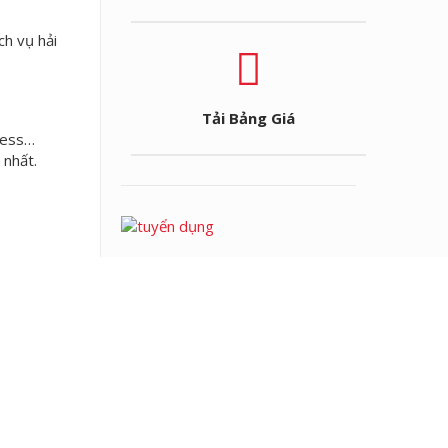
ch vụ hải
Tải Bảng Giá
press…
 nhất.