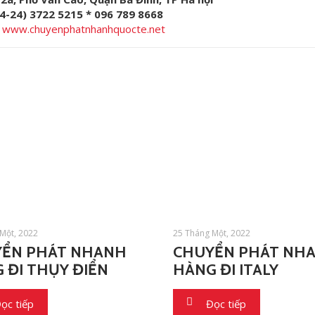
84-24) 3722 5215 * 096 789 8668
:
www.chuyenphatnhanhquocte.net
Một, 2022
25 Tháng Một, 2022
ỂN PHÁT NHANH
CHUYỂN PHÁT NH
 ĐI THỤY ĐIỂN
HÀNG ĐI ITALY
ọc tiếp
Đọc tiếp