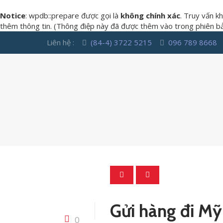
Notice
: wpdb::prepare được gọi là
không chính xác
. Truy vấn k
thêm thông tin. (Thông điệp này đã được thêm vào trong phiên bản
Liên hệ :
(84-4) 3722 5215
096 789 8668
Gửi hàng đi Mỹ
0