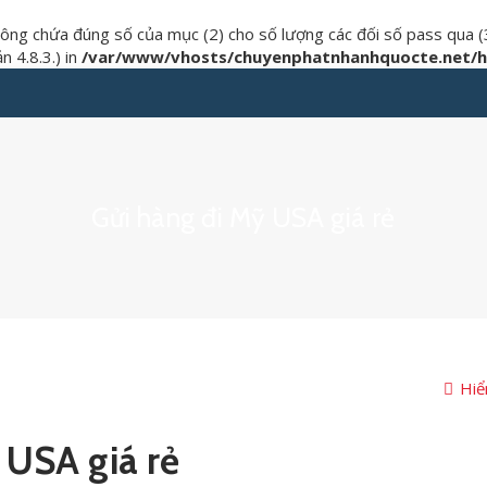
hông chứa đúng số của mục (2) cho số lượng các đối số pass qua (
 4.8.3.) in
/var/www/vhosts/chuyenphatnhanhquocte.net/ht
Gửi hàng đi Mỹ USA giá rẻ
Hiể
 USA giá rẻ