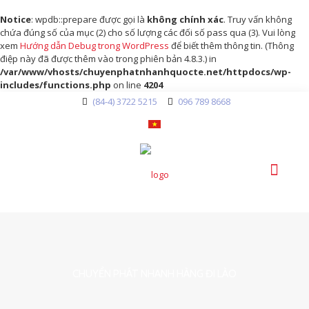
Notice
: wpdb::prepare được gọi là
không chính xác
. Truy vấn không
chứa đúng số của mục (2) cho số lượng các đối số pass qua (3). Vui lòng
xem
Hướng dẫn Debug trong WordPress
để biết thêm thông tin. (Thông
điệp này đã được thêm vào trong phiên bản 4.8.3.) in
/var/www/vhosts/chuyenphatnhanhquocte.net/httpdocs/wp-
includes/functions.php
on line
4204
(84-4) 3722 5215
096 789 8668
CHUYỂN PHÁT NHANH HÀNG ĐI LÀO