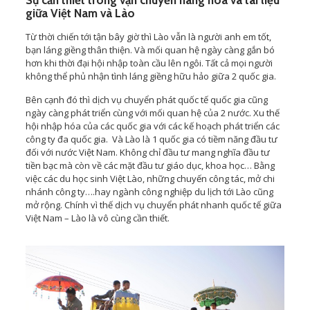
giữa Việt Nam và Lào
Từ thời chiến tới tận bây giờ thì Lào vẫn là người anh em tốt,
bạn láng giềng thân thiện. Và mối quan hệ ngày càng gắn bó
hơn khi thời đại hội nhập toàn cầu lên ngôi. Tất cả mọi người
không thể phủ nhận tình láng giềng hữu hảo giữa 2 quốc gia.
Bên cạnh đó thì dịch vụ chuyển phát quốc tế quốc gia cũng
ngày càng phát triển cùng với mối quan hệ của 2 nước. Xu thế
hội nhập hóa của các quốc gia với các kế hoạch phát triển các
công ty đa quốc gia. Và Lào là 1 quốc gia có tiềm năng đầu tư
đối với nước Việt Nam. Không chỉ đầu tư mang nghĩa đầu tư
tiền bạc mà còn về các mặt đầu tư giáo dục, khoa học… Bằng
việc các du học sinh Việt Lào, những chuyến công tác, mở chi
nhánh công ty….hay ngành công nghiệp du lịch tới Lào cũng
mở rộng. Chính vì thế dịch vụ chuyển phát nhanh quốc tế giữa
Việt Nam – Lào là vô cùng cần thiết.