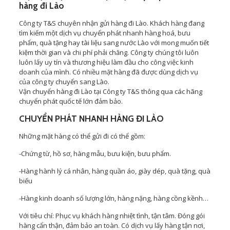
hàng đi Lào
Công ty T&S chuyên nhận gửi hàng đi Lào. Khách hàng đang
tìm kiếm một dịch vụ chuyển phát nhanh hàng hoá, bưu
phẩm, quà tặng hay tài liệu sang nước Lào với mong muốn tiết
kiệm thời gian và chi phí phải chăng. Công ty chúng tôi luôn
luôn lấy uy tín và thương hiệu làm đầu cho công việc kinh
doanh của mình. Có nhiều mặt hàng đã được dùng dịch vụ
của công ty chuyển sang Lào.
Vận chuyển hàng đi Lào tại Công ty T&S thông qua các hãng
chuyển phát quốc tế lớn đảm bảo.
CHUYỂN PHÁT NHANH HÀNG ĐI LÀO
Những mặt hàng có thể gửi đi có thể gồm:
-Chứng từ, hồ sơ, hàng mẫu, bưu kiện, bưu phẩm.
-Hàng hành lý cá nhân, hàng quần áo, giày dép, quà tặng, quà
biếu
-Hàng kinh doanh số lượng lớn, hàng nặng, hàng cồng kềnh…
Với tiêu chí: Phục vụ khách hàng nhiệt tình, tận tâm. Đóng gói
hàng cẩn thận, đảm bảo an toàn. Có dịch vụ lấy hàng tận nơi,