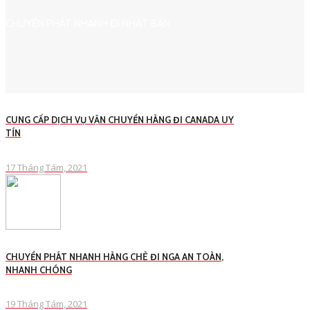
CHUYỂN PHÁT NHANH ĐI NHẬT BẢN
CUNG CẤP DỊCH VỤ VẬN CHUYỂN HÀNG ĐI CANADA UY
TÍN
17 Tháng Tám, 2021
CHUYỂN PHÁT NHANH HÀNG CHÈ ĐI NGA AN TOÀN,
NHANH CHÓNG
19 Tháng Tám, 2021