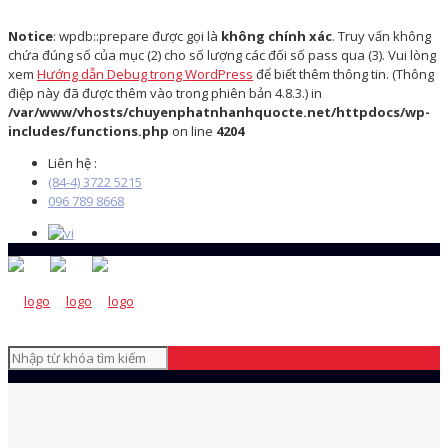
Notice
: wpdb::prepare được gọi là
không chính xác
. Truy vấn không
chứa đúng số của mục (2) cho số lượng các đối số pass qua (3). Vui lòng
xem
Hướng dẫn Debug trong WordPress
để biết thêm thông tin. (Thông
điệp này đã được thêm vào trong phiên bản 4.8.3.) in
/var/www/vhosts/chuyenphatnhanhquocte.net/httpdocs/wp-
includes/functions.php
on line
4204
Liên hệ :
(84-4) 3722 5215
096 789 8668