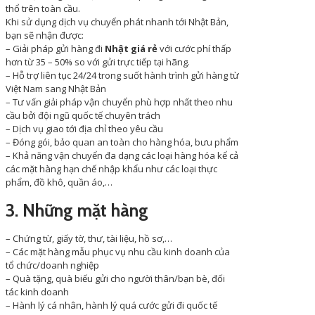
thổ trên toàn cầu.
Khi sử dụng dịch vụ chuyển phát nhanh tới Nhật Bản,
bạn sẽ nhận được:
– Giải pháp gửi hàng đi
Nhật giá rẻ
với cước phí thấp
hơn từ 35 – 50% so với gửi trực tiếp tại hãng.
– Hỗ trợ liên tục 24/24 trong suốt hành trình gửi hàng từ
Việt Nam sang Nhật Bản
– Tư vấn giải pháp vận chuyển phù hợp nhất theo nhu
cầu bởi đội ngũ quốc tế chuyên trách
– Dịch vụ giao tới địa chỉ theo yêu cầu
– Đóng gói, bảo quan an toàn cho hàng hóa, bưu phẩm
– Khả năng vận chuyển đa dạng các loại hàng hóa kể cả
các mặt hàng hạn chế nhập khẩu như các loại thực
phẩm, đồ khô, quần áo,…
3. Những mặt hàng
– Chứng từ, giấy tờ, thư, tài liệu, hồ sơ,…
– Các mặt hàng mẫu phục vụ nhu cầu kinh doanh của
tổ chức/doanh nghiệp
– Quà tặng, quà biếu gửi cho người thân/bạn bè, đối
tác kinh doanh
– Hành lý cá nhân, hành lý quá cước gửi đi quốc tế