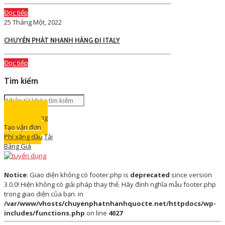
Đọc tiếp
25 Tháng Một, 2022
CHUYỂN PHÁT NHANH HÀNG ĐI ITALY
Đọc tiếp
Tìm kiếm
Theo dõi hàng
Tạo vận đơn
Phí xăng dầu
Tải
Bảng Giá
Notice
: Giao diện không có footer.php is
deprecated
since version
3.0.0! Hiện không có giải pháp thay thế. Hãy định nghĩa mẫu footer.php
trong giao diện của bạn. in
/var/www/vhosts/chuyenphatnhanhquocte.net/httpdocs/wp-
includes/functions.php
on line
4027