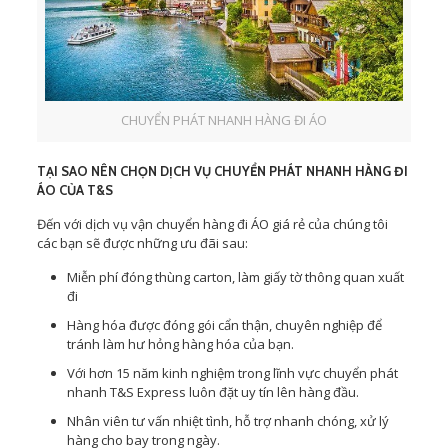
CHUYỂN PHÁT NHANH HÀNG ĐI ÁO
TẠI SAO NÊN CHỌN DỊCH VỤ CHUYỂN PHÁT NHANH HÀNG ĐI
ÁO CỦA T&S
Đến với dịch vụ vận chuyển hàng đi ÁO giá rẻ của chúng tôi
các bạn sẽ được những ưu đãi sau:
Miễn phí đóng thùng carton, làm giấy tờ thông quan xuất
đi
Hàng hóa được đóng gói cẩn thận, chuyên nghiệp để
tránh làm hư hỏng hàng hóa của bạn.
Với hơn 15 năm kinh nghiệm trong lĩnh vực chuyển phát
nhanh T&S Express luôn đặt uy tín lên hàng đầu.
Nhân viên tư vấn nhiệt tình, hỗ trợ nhanh chóng, xử lý
hàng cho bay trong ngày.