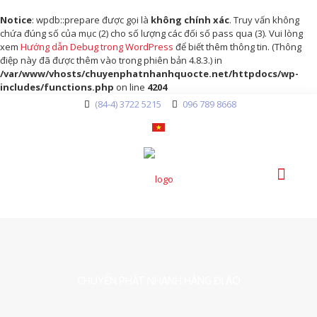
Notice
: wpdb::prepare được gọi là
không chính xác
. Truy vấn không
chứa đúng số của mục (2) cho số lượng các đối số pass qua (3). Vui lòng
xem
Hướng dẫn Debug trong WordPress
để biết thêm thông tin. (Thông
điệp này đã được thêm vào trong phiên bản 4.8.3.) in
/var/www/vhosts/chuyenphatnhanhquocte.net/httpdocs/wp-
includes/functions.php
on line
4204
(84-4) 3722 5215
096 789 8668
CHUYỂN PHÁT NHANH HÀNG ĐI ÁO